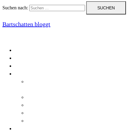
Suchen nach:
Bartschatten bloggt
Blog
Cookie-Richtlinie (EU)
DatenschutzerklÃ¤rung
Programmierung
Automatischer Druck von Crystal Reports-
Dokumenten
RegulÃ¤re AusdrÃ¼cke in C#
Singleton und creational patterns
Tipps, Tricks und Kniffe fÃ¼r Crystal Reports
ViewStates auf dem Server speichern
Startseite