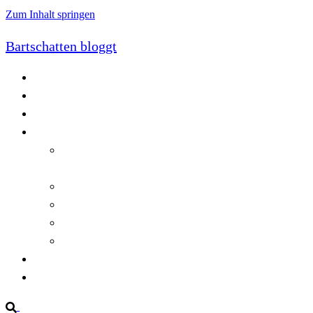
Zum Inhalt springen
Bartschatten bloggt
Blog
Cookie-Richtlinie (EU)
DatenschutzerklÃ¤rung
Programmierung
Automatischer Druck von Crystal Reports-
Dokumenten
RegulÃ¤re AusdrÃ¼cke in C#
Singleton und creational patterns
Tipps, Tricks und Kniffe fÃ¼r Crystal Reports
ViewStates auf dem Server speichern
Startseite
Impressum