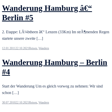
Wanderung Hamburg â€“
Berlin #5
2. Etappe: LÃ¼btheen â€“ Lenzen (33Km) Im strÃ¶menden Regen
startete unsere zweite […]
12.01.2011
22.10.2021
Reisen
,
Wandern
Wanderung Hamburg – Berlin
#4
Start der Wanderung Um es gleich vorweg zu nehmen: Wir sind
schon […]
30.07.2010
22.10.2021
Reisen
,
Wandern