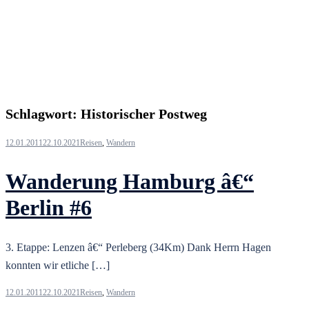
Schlagwort:
Historischer Postweg
12.01.2011
22.10.2021
Reisen
,
Wandern
Wanderung Hamburg â€“
Berlin #6
3. Etappe: Lenzen â€“ Perleberg (34Km) Dank Herrn Hagen
konnten wir etliche […]
12.01.2011
22.10.2021
Reisen
,
Wandern