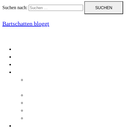
Suchen nach:
Bartschatten bloggt
Blog
Cookie-Richtlinie (EU)
DatenschutzerklÃ¤rung
Programmierung
Automatischer Druck von Crystal Reports-
Dokumenten
RegulÃ¤re AusdrÃ¼cke in C#
Singleton und creational patterns
Tipps, Tricks und Kniffe fÃ¼r Crystal Reports
ViewStates auf dem Server speichern
Startseite