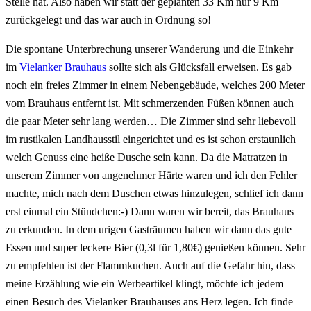
Stelle hat. Also haben wir statt der geplanten 33 Km nur 9 Km
zurückgelegt und das war auch in Ordnung so!
Die spontane Unterbrechung unserer Wanderung und die Einkehr
im
Vielanker Brauhaus
sollte sich als Glücksfall erweisen. Es gab
noch ein freies Zimmer in einem Nebengebäude, welches 200 Meter
vom Brauhaus entfernt ist. Mit schmerzenden Füßen können auch
die paar Meter sehr lang werden… Die Zimmer sind sehr liebevoll
im rustikalen Landhausstil eingerichtet und es ist schon erstaunlich
welch Genuss eine heiße Dusche sein kann. Da die Matratzen in
unserem Zimmer von angenehmer Härte waren und ich den Fehler
machte, mich nach dem Duschen etwas hinzulegen, schlief ich dann
erst einmal ein Stündchen:-) Dann waren wir bereit, das Brauhaus
zu erkunden. In dem urigen Gasträumen haben wir dann das gute
Essen und super leckere Bier (0,3l für 1,80€) genießen können. Sehr
zu empfehlen ist der Flammkuchen. Auch auf die Gefahr hin, dass
meine Erzählung wie ein Werbeartikel klingt, möchte ich jedem
einen Besuch des Vielanker Brauhauses ans Herz legen. Ich finde