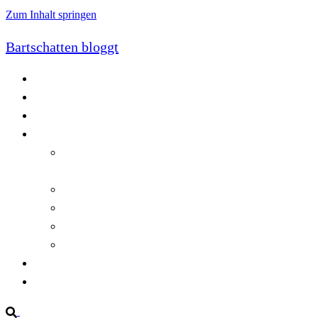
Zum Inhalt springen
Bartschatten bloggt
Blog
Cookie-Richtlinie (EU)
DatenschutzerklÃ¤rung
Programmierung
Automatischer Druck von Crystal Reports-
Dokumenten
RegulÃ¤re AusdrÃ¼cke in C#
Singleton und creational patterns
Tipps, Tricks und Kniffe fÃ¼r Crystal Reports
ViewStates auf dem Server speichern
Startseite
Impressum