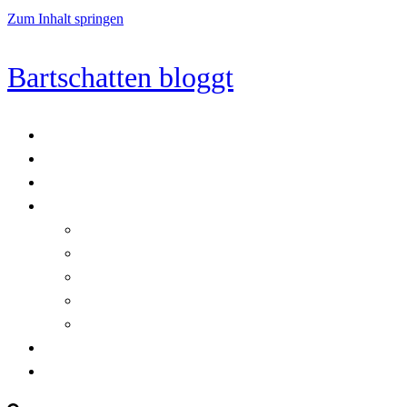
Zum Inhalt springen
Bartschatten bloggt
Blog
Cookie-Richtlinie (EU)
DatenschutzerklÃ¤rung
Programmierung
Automatischer Druck von Crystal Reports-Dokumenten
RegulÃ¤re AusdrÃ¼cke in C#
Singleton und creational patterns
Tipps, Tricks und Kniffe fÃ¼r Crystal Reports
ViewStates auf dem Server speichern
Startseite
Impressum