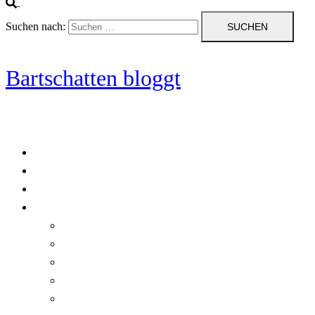
Suchen nach:
Bartschatten bloggt
Blog
Cookie-Richtlinie (EU)
DatenschutzerklÃ¤rung
Programmierung
Automatischer Druck von Crystal Reports-Dokumenten
RegulÃ¤re AusdrÃ¼cke in C#
Singleton und creational patterns
Tipps, Tricks und Kniffe fÃ¼r Crystal Reports
ViewStates auf dem Server speichern