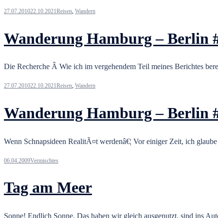
27.07.2010
22.10.2021
Reisen
,
Wandern
Wanderung Hamburg – Berlin 
Die Recherche Â Wie ich im vergehendem Teil meines Berichtes ber
27.07.2010
22.10.2021
Reisen
,
Wandern
Wanderung Hamburg – Berlin 
Wenn Schnapsideen RealitÃ¤t werdenâ€¦ Vor einiger Zeit, ich glaube
06.04.2009
Vermischtes
Tag am Meer
Sonne! Endlich Sonne. Das haben wir gleich ausgenutzt, sind ins Au