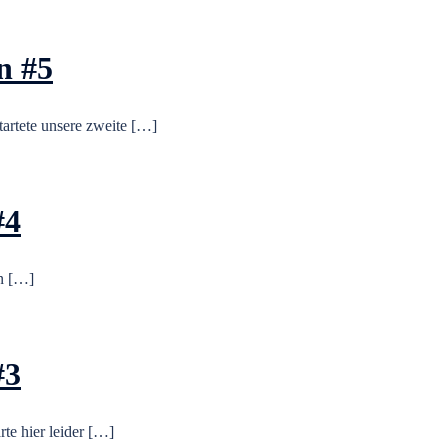
n #5
rtete unsere zweite […]
#4
n […]
#3
te hier leider […]