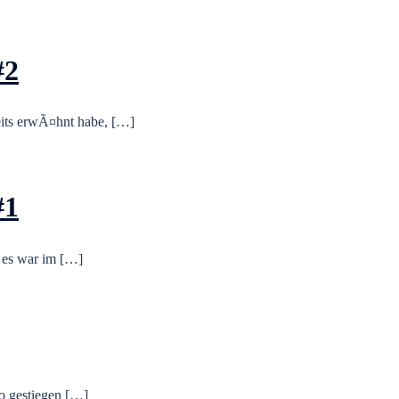
#2
eits erwÃ¤hnt habe, […]
#1
 es war im […]
to gestiegen […]