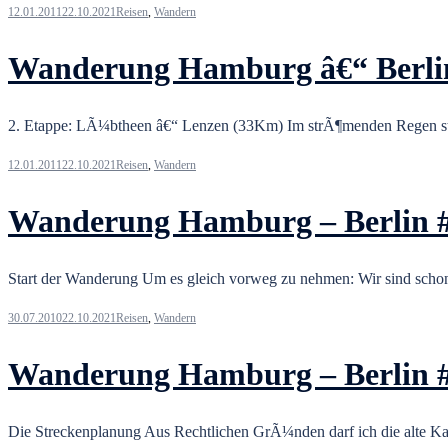
12.01.2011
22.10.2021
Reisen
,
Wandern
Wanderung Hamburg â€“ Berli
2. Etappe: LÃ¼btheen â€“ Lenzen (33Km) Im strÃ¶menden Regen sta
12.01.2011
22.10.2021
Reisen
,
Wandern
Wanderung Hamburg – Berlin 
Start der Wanderung Um es gleich vorweg zu nehmen: Wir sind scho
30.07.2010
22.10.2021
Reisen
,
Wandern
Wanderung Hamburg – Berlin 
Die Streckenplanung Aus Rechtlichen GrÃ¼nden darf ich die alte Kar