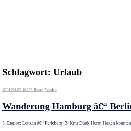
Schlagwort:
Urlaub
12.01.2011
22.10.2021
Reisen
,
Wandern
Wanderung Hamburg â€“ Berli
3. Etappe: Lenzen â€“ Perleberg (34Km) Dank Herrn Hagen konnten 